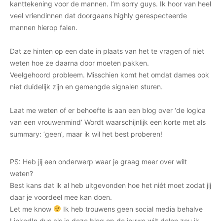
kanttekening voor de mannen. I’m sorry guys. Ik hoor van heel
veel vriendinnen dat doorgaans highly gerespecteerde
mannen hierop falen.
Dat ze hinten op een date in plaats van het te vragen of niet
weten hoe ze daarna door moeten pakken.
Veelgehoord probleem. Misschien komt het omdat dames ook
niet duidelijk zijn en gemengde signalen sturen.
Laat me weten of er behoefte is aan een blog over ‘de logica
van een vrouwenmind’ Wordt waarschijnlijk een korte met als
summary: ‘geen’, maar ik wil het best proberen!
PS: Heb jij een onderwerp waar je graag meer over wilt
weten?
Best kans dat ik al heb uitgevonden hoe het niét moet zodat jij
daar je voordeel mee kan doen.
Let me know
Ik heb trouwens geen social media behalve
LinkedIn dus als je deze blog op de jouwe wilt delen zou ik