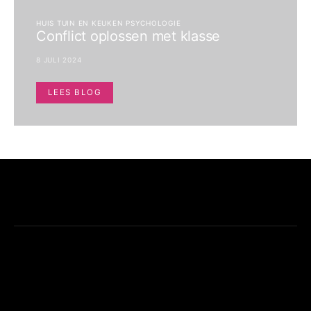
HUIS TUIN EN KEUKEN PSYCHOLOGIE
Conflict oplossen met klasse
8 JULI 2024
LEES BLOG
LIDA’S LITTLE LIFEHACKS