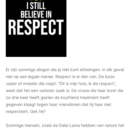
Er zijn sommige dingen die je niet kunt afdwingen. In elk geval
niet op een legale manier. Respect is er één van. De boze
vader of moeder die roept: “Dit is mijn huis, ik éis respect”,
weet dat het een verloren zaak is. De vrouw die haar lover die
ze drie keer heeft gezien de boyfriend treatment heeft
gegeven klaagt tegen haar vriendinnen dat hij haar niet
respecteert. Gek hè?
Sommige mensen, zoals de Dalai Lama hebben van nature het