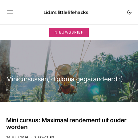
Lida's little lifehacks
NIEUWSBRIEF
Minicursussen, diploma gegarandeerd :)
BLOGS
Mini cursus: Maximaal rendement uit ouder
worden
26 JULI 2026
7 REACTIES